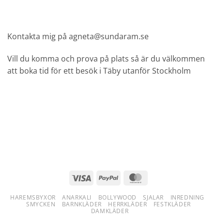
Kontakta mig på agneta@sundaram.se
Vill du komma och prova på plats så är du välkommen
att boka tid för ett besök i Täby utanför Stockholm
Visa
PayPal
MasterCard
HAREMSBYXOR
ANARKALI
BOLLYWOOD
SJALAR
INREDNING
SMYCKEN
BARNKLÄDER
HERRKLÄDER
FESTKLÄDER
DAMKLÄDER