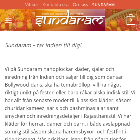
Skip
SUNDARAM
Villkor
Kontakta oss
Om oss
to
content
0
Sundaram – tar Indien till dig!
Vi på Sundaram handplockar kläder, sjalar och
inredning från Indien och säljer till dig som dansar
Bollywood-dans, ska ha temabröllop, vill ha något
riktigt unikt på festen eller bara råkar älska indisk stil! Vi
har allt från senaste modet till klassiska kläder, såsom
churidar kameez, saris och pashminasjalar samt
smycken och inredningsdetaljer i Rajasthanistil. Vi har
kläder för herrar, damer och barn, i både avslappnad
somrig stil såsom sköna haremsbyxor, och festfint i
sidenkameez. Vår prisklass ligger från några tior för