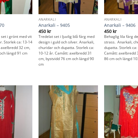
ANARKALI
ANARKALI
070
Anarkali – 9405
Anarkali – 9406
450
kr
450
kr
 set i grönt med vit
Tredelat set i ljuvlig blå färg med
Behaglig lila färg de
r. Storlek ca: 13-14
design i guld och silver. Anarkali,
strass. Anarkali, ch
: axelbredd 32 cm,
churidar och dupatta. Storlek ca:
dupatta. Storlek ca:
 och längd 91 cm
10-12 år. Camått: axelbredd 31
Camått: axelbredd 
cm, bystvidd 76 cm och längd 90
86 cm och längd 1
cm