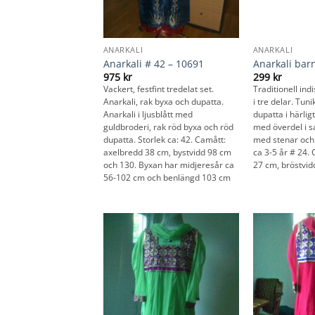
ANARKALI
ANARKALI
Anarkali # 42 – 10691
Anarkali bar
975
kr
299
kr
Vackert, festfint tredelat set.
Traditionell indi
Anarkali, rak byxa och dupatta.
i tre delar. Tun
Anarkali i ljusblått med
dupatta i härlig
guldbroderi, rak röd byxa och röd
med överdel i 
dupatta. Storlek ca: 42. Camått:
med stenar och 
axelbredd 38 cm, bystvidd 98 cm
ca 3-5 år # 24.
och 130. Byxan har midjeresår ca
27 cm, bröstvid
56-102 cm och benlängd 103 cm