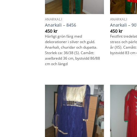
ANARKALI
ANARKALI
Anarkali – 8456
Anarkali – 9
450
kr
450
kr
Härligt grön färg med
Festfint tredelat
dekorationer i silver och guld.
strass och pärlo
Anarkali, churidar och dupatta.
år (XS). Camått
Storlek ca: 36/38 (S). Camått:
bystvidd 83 cm
axelbredd 36 cm, bystvidd 86/88
cm och längd