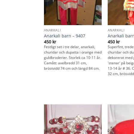
ANARKALI
ANARKALI
Anarkali barn – 9407
Anarkali bar
450
kr
450
kr
Festligt set i tre delar, anarkali,
Superfint, trede
churidar och dupatta i orange med
churidar och du
guldbroderier. Storlek ca 10-11 år.
dekorerat med 
Camått: axelbredd 31 cm,
'stenar' på beig
bröstvidd 74 cm och längd 84 cm.
13-14 år # 36. 
32 cm, brösvid