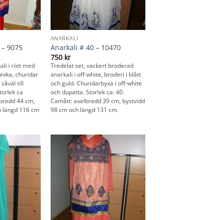
ANARKALI
 – 9075
Anarkali # 40 – 10470
750
kr
li i rött med
Tredelat set, vackert broderad
unika, churidar
anarkali i off-white, broderi i blått
såväl till
och guld. Churidarbyxa i off-white
torlek ca
och dupatta. Storlek ca: 40.
lbredd 44 cm,
Camått: axelbredd 39 cm, bystvidd
h längd 116 cm
98 cm och längd 131 cm.