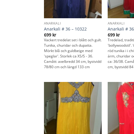
ANARKALI
ANARKALI
Anarkali # 36 – 10322
Anarkali # 36
699
kr
699
kr
Vackert tredelat set i blått och gult.
Tredelad, tradit
Tunika, churidar och dupatta.
'bollywoodstil'.
Mörkt blå och guldbeige med
röd tunika i i c
'speglar'. Storlek ca XS/S - 36.
ärm, churidar o
Camått: axelbredd 34 cm, bystvidd
ca: 36/38. Camå
78/80 cm och längd 133 cm
cm, bystvidd 8