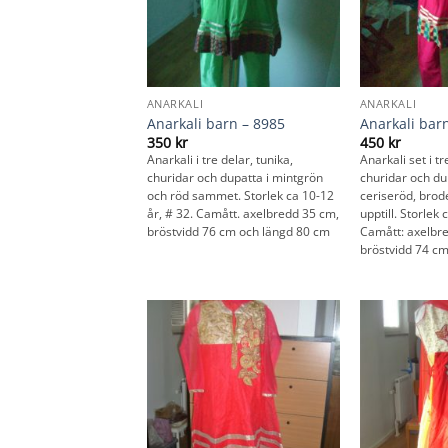
ANARKALI
ANARKALI
Anarkali barn – 8985
Anarkali bar
350
kr
450
kr
Anarkali i tre delar, tunika,
Anarkali set i tr
churidar och dupatta i mintgrön
churidar och dup
och röd sammet. Storlek ca 10-12
ceriseröd, bro
år, # 32. Camått. axelbredd 35 cm,
upptill. Storlek 
bröstvidd 76 cm och längd 80 cm
Camått: axelbr
bröstvidd 74 c