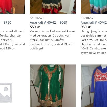
ANARKALI
ANARKALI
 – 9750
Anarkali # 40/42 – 9069
Anarkali # 40/42
550
kr
950
kr
t röd anarkali med
Vackert utsmyckad anarkali i svart
Härligt ljusgrön an
 Tunika, churidar
med dekoration röd och silver.
design blå sammet o
rlek ca 40.
Storlek ca: 40/42. Camått:
kort ärm. Set i tre d
dd 36 cm, bystvidd
axelbredd 30 cm, bystvidd 98 cm
churidar och dupatta
ängd 120 cm
och längd
40/42. Camått: axe
bystvidd 92 cm och