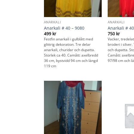
ANARKALI
ANARKALI
Anarkali # 40 – 9080
Anarkali # 40
499
kr
750
kr
Festfin anarkali i gulblått med
Vacker, tredela
glittrig dekoration. Tre delar
broderi i silver.
anarkali, churidar och dupatta.
och dupatta. Sto
Storlek ca 40. Camått: axelbredd
Camått: axelbre
36 cm, bystvidd 94 cm och längd
97/98 cm och l
119 cm