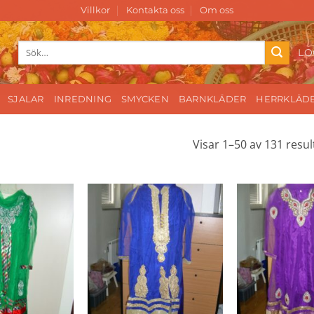
Villkor
Kontakta oss
Om oss
Sök
LO
efter:
SJALAR
INREDNING
SMYCKEN
BARNKLÄDER
HERRKLÄD
Visar 1–50 av 131 resul