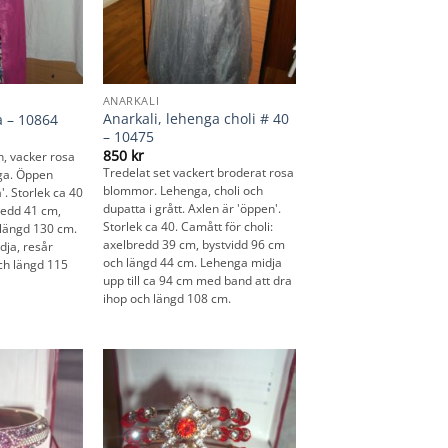
ANARKALI
Anarkali, lehenga choli # 40
a – 10864
– 10475
850
kr
in, vacker rosa
Tredelat set vackert broderat rosa
ga. Öppen
blommor. Lehenga, choli och
'. Storlek ca 40
dupatta i grått. Axlen är 'öppen'.
redd 41 cm,
Storlek ca 40. Camått för choli:
 längd 130 cm.
axelbredd 39 cm, bystvidd 96 cm
dja, resår
och längd 44 cm. Lehenga midja
och längd 115
upp till ca 94 cm med band att dra
ihop och längd 108 cm.