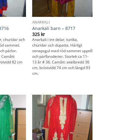
ANARKALI
 8716
Anarkali barn – 8717
325
kr
ar, churidar och
Anarkali i tre delar, tunika,
 röd sammet.
churidar och dupatta. Härligt
och pärlor.
senapsgul med röd sammet upptill
. Camått:
och pärlbroderier. Storlek ca 11-
ystvidd 82 cm
13 år # 36. Camått: axelbredd 36
cm, bröstvidd 74 cm och längd 93
cm.