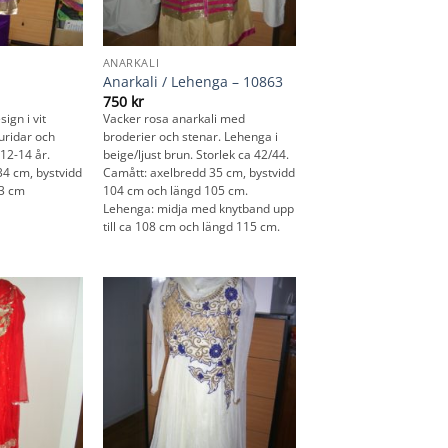
ANARKALI
Anarkali / Lehenga – 10863
750
kr
sign i vit
Vacker rosa anarkali med
uridar och
broderier och stenar. Lehenga i
 12-14 år.
beige/ljust brun. Storlek ca 42/44.
34 cm, bystvidd
Camått: axelbredd 35 cm, bystvidd
03 cm
104 cm och längd 105 cm.
Lehenga: midja med knytband upp
till ca 108 cm och längd 115 cm.