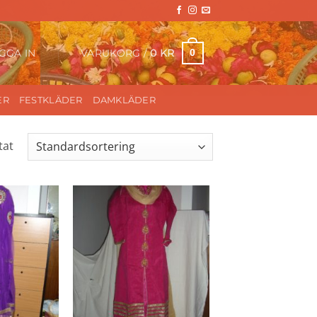
VARUKORG /
0
KR
0
GGA IN
ER
FESTKLÄDER
DAMKLÄDER
tat