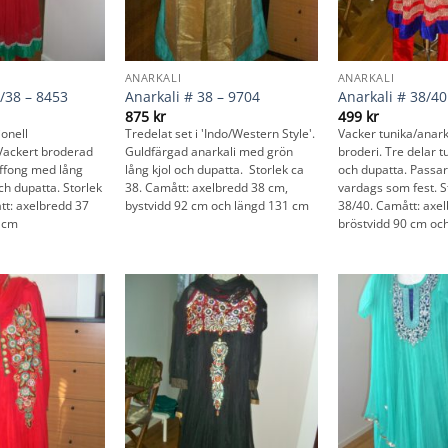
ANARKALI
ANARKALI
/38 – 8453
Anarkali # 38 – 9704
Anarkali # 38/40
875
kr
499
kr
ionell
Tredelat set i 'Indo/Western Style'.
Vacker tunika/anarka
 Vackert broderad
Guldfärgad anarkali med grön
broderi. Tre delar t
hiffong med lång
lång kjol och dupatta. Storlek ca
och dupatta. Passar 
ch dupatta. Storlek
38. Camått: axelbredd 38 cm,
vardags som fest. S
tt: axelbredd 37
bystvidd 92 cm och längd 131 cm
38/40. Camått: axe
4 cm
bröstvidd 90 cm oc