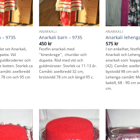
ANARKALI
ANARKALI
n – 9735
Anarkali barn – 9735
Anarkali leheng
450
kr
575
kr
lat set Anarkali,
Festfin anarkali med
I sin enkelhet, festf
patta. Väl
''kineskrage'', churidar och
Anarkali och Lehen
guldbroderier och
dupatta. Röd med vitt och
anarkali som 'kappa
e botten. Storlek ca
guldmönster. Storlek ca 11-13 år.
(42). Camått: axelb
Camått: axelbredd
Camått: axelbredd 32 cm,
bystvidd 98 cm och
d 78 cm och 95 cm
bröstvidd 78 cm och längd 95 c.
Lehenga camått: Mi
baktill, 68 - 90 cm 
cm.