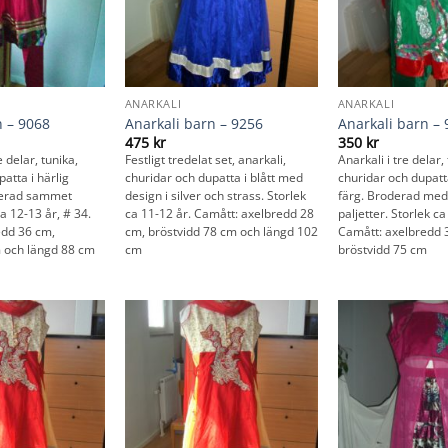
ANARKALI
ANARKALI
n – 9068
Anarkali barn – 9256
Anarkali barn –
475
kr
350
kr
e delar, tunika,
Festligt tredelat set, anarkali,
Anarkali i tre delar,
atta i härlig
churidar och dupatta i blått med
churidar och dupatta
derad sammet
design i silver och strass. Storlek
färg. Broderad med
ca 12-13 år, # 34.
ca 11-12 år. Camått: axelbredd 28
paljetter. Storlek c
edd 36 cm,
cm, bröstvidd 78 cm och längd 102
Camått: axelbredd 
m och längd 88 cm
cm
bröstvidd 75 cm