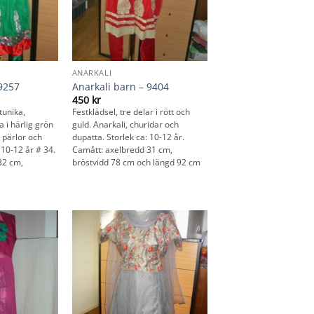
ANARKALI
 9257
Anarkali barn – 9404
450
kr
 tunika,
Festklädsel, tre delar i rött och
 i härlig grön
guld. Anarkali, churidar och
 pärlor och
dupatta. Storlek ca: 10-12 år.
a 10-12 år # 34.
Camått: axelbredd 31 cm,
32 cm,
bröstvidd 78 cm och längd 92 cm