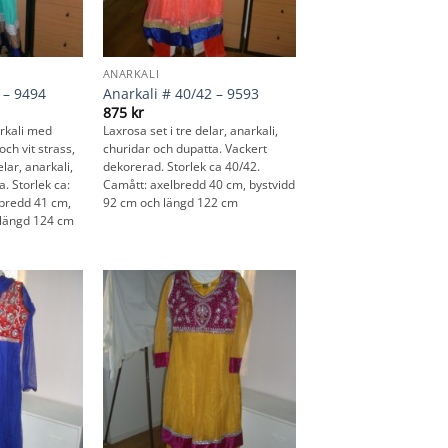
ANARKALI
 – 9494
Anarkali # 40/42 – 9593
875
kr
arkali med
Laxrosa set i tre delar, anarkali,
ch vit strass,
churidar och dupatta. Vackert
elar, anarkali,
dekorerad. Storlek ca 40/42.
. Storlek ca:
Camått: axelbredd 40 cm, bystvidd
lbredd 41 cm,
92 cm och längd 122 cm
 längd 124 cm