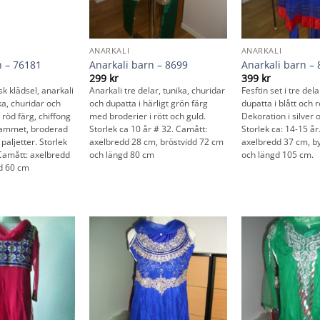
ANARKALI
ANARKALI
n – 76181
Anarkali barn – 8699
Anarkali barn –
299
kr
399
kr
sk klädsel, anarkali
Anarkali tre delar, tunika, churidar
Fesftin set i tre del
ika, churidar och
och dupatta i härligt grön färg
dupatta i blått och
t röd färg, chiffong
med broderier i rött och guld.
Dekoration i silver 
sammet, broderad
Storlek ca 10 år # 32. Camått:
Storlek ca: 14-15 år
paljetter. Storlek
axelbredd 28 cm, bröstvidd 72 cm
axelbredd 37 cm, b
 Camått: axelbredd
och längd 80 cm
och längd 105 cm.
d 60 cm