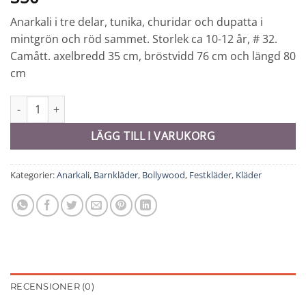
Anarkali i tre delar, tunika, churidar och dupatta i
mintgrön och röd sammet. Storlek ca 10-12 år, # 32.
Camått. axelbredd 35 cm, bröstvidd 76 cm och längd 80
cm
Anarkali barn - 8985 mängd
LÄGG TILL I VARUKORG
Kategorier:
Anarkali
,
Barnkläder
,
Bollywood
,
Festkläder
,
Kläder
RECENSIONER (0)