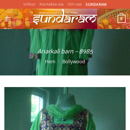
Skip
SUNDARAM
Villkor
Kontakta oss
Om oss
to
content
0
Anarkali barn – 8985
Hem
/
Bollywood