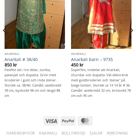
ANARKALI
ANARKALI
Anarkali # 38/40
Anarkali barn – 9735
850
kr
450
kr
Festfint set i tre delar, tunika,
Superfint, tredelat set Anarkali,
patanjali och dupatta. Grön med
churidar och dupatta. Väl dekorerat
broderier i guld och röda stenar.
med guldbroderier och 'stenar' på
Storlek ca: 38/40. Camått: axelbredd
beige botten. Storlek ca 13-14 år # 36.
39 cm, bystvidd 98 cm och längd 88
Camått: axelbredd 32 cm, brösvidd 78
cm
cm och 95 cm
Visa
PayPal
MasterCard
HAREMSBYXOR
ANARKALI
BOLLYWOOD
SJALAR
INREDNING