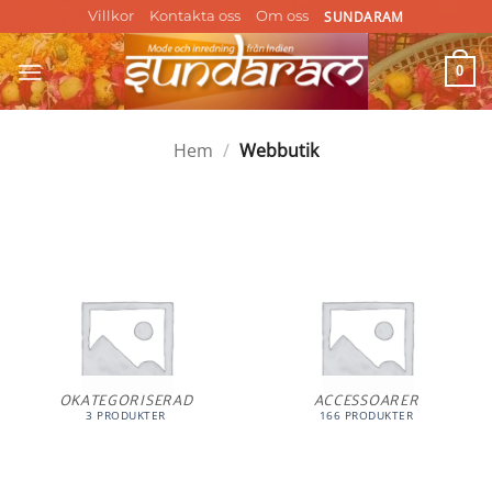
Skip
SUNDARAM
Villkor
Kontakta oss
Om oss
to
content
0
Hem
/
Webbutik
OKATEGORISERAD
ACCESSOARER
3 PRODUKTER
166 PRODUKTER