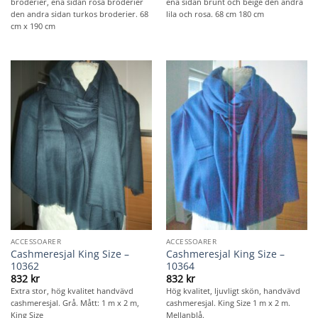
broderier, ena sidan rosa broderier
ena sidan brunt och beige den andra
den andra sidan turkos broderier. 68
lila och rosa. 68 cm 180 cm
cm x 190 cm
ACCESSOARER
ACCESSOARER
Cashmeresjal King Size –
Cashmeresjal King Size –
10362
10364
832
kr
832
kr
Extra stor, hög kvalitet handvävd
Hög kvalitet, ljuvligt skön, handvävd
cashmeresjal. Grå. Mått: 1 m x 2 m,
cashmeresjal. King Size 1 m x 2 m.
King Size
Mellanblå.