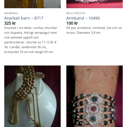
ANARKALI
BOLLYWOOD
Anarkali barn – 8717
Armband – 10490
325
kr
100
kr
Anarkali i tre delar, tunika, churidar
Ett par armband, vitmetall, lila och vit
och dupatta. Härligt senapsgul med
strass. Diameter 5,8 cm.
röd sammet upptill och
pärlbroderier. Storlek ca 11-13 år #
36. Camått: axelbredd 36 cm,
bröstvidd 74 cm och längd 93 cm.