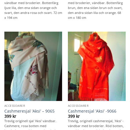
vändbar med broderier. Bottenfärg
med broderier, vändbar. Bottenfärg
ljust lila, den ena sidan orange och
brun, den ena sidan brun och svart,
svart, den andra rosa och svart. 72 cm
den andra sidan lila och orange. 68
x 194 cm
cm x 180 cm
ACCESSOARER
ACCESSOARER
Cashmeresjal ’Aksi’ – 9065
Cashmeresjal ’Aksi’ -9066
399
kr
399
kr
Trevlig originell sjal 'Aksi' vändbar.
Trevlig, originell cashmeresjal, 'Aksi' -
Cashmere, rosa botten med
vändbar med broderier. Röd botten,