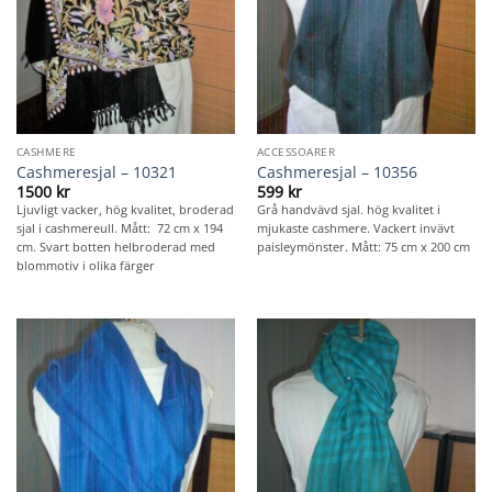
CASHMERE
ACCESSOARER
Cashmeresjal – 10321
Cashmeresjal – 10356
1500
kr
599
kr
Ljuvligt vacker, hög kvalitet, broderad
Grå handvävd sjal. hög kvalitet i
sjal i cashmereull. Mått: 72 cm x 194
mjukaste cashmere. Vackert invävt
cm. Svart botten helbroderad med
paisleymönster. Mått: 75 cm x 200 cm
blommotiv i olika färger