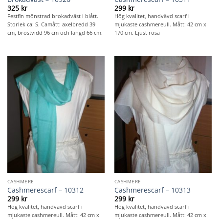
325
kr
299
kr
Festfin mönstrad brokadväst i blått.
Hög kvalitet, handvävd scarf i
Storlek ca: S. Camått: axelbredd 39
mjukaste cashmereull. Mått: 42 cm x
cm, bröstvidd 96 cm och längd 66 cm.
170 cm. Ljust rosa
CASHMERE
CASHMERE
Cashmerescarf – 10312
Cashmerescarf – 10313
299
kr
299
kr
Hög kvalitet, handvävd scarf i
Hög kvalitet, handvävd scarf i
mjukaste cashmereull. Mått: 42 cm x
mjukaste cashmereull. Mått: 42 cm x