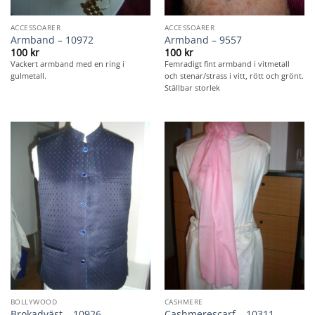
ACCESSOARER
ACCESSOARER
Armband – 10972
Armband – 9557
100
kr
100
kr
Vackert armband med en ring i
Femradigt fint armband i vitmetall
gulmetall.
och stenar/strass i vitt, rött och grönt.
Ställbar storlek
BOLLYWOOD
CASHMERE
Brokadväst – 10926
Cashmerescarf – 10311