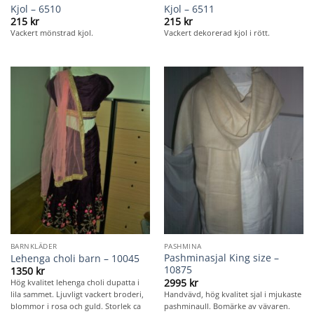
Kjol – 6510
Kjol – 6511
215
kr
215
kr
Vackert mönstrad kjol.
Vackert dekorerad kjol i rött.
BARNKLÄDER
PASHMINA
Pashminasjal King size –
Lehenga choli barn – 10045
10875
1350
kr
2995
kr
Hög kvalitet lehenga choli dupatta i
Handvävd, hög kvalitet sjal i mjukaste
lila sammet. Ljuvligt vackert broderi,
pashminaull. Bomärke av vävaren.
blommor i rosa och guld. Storlek ca