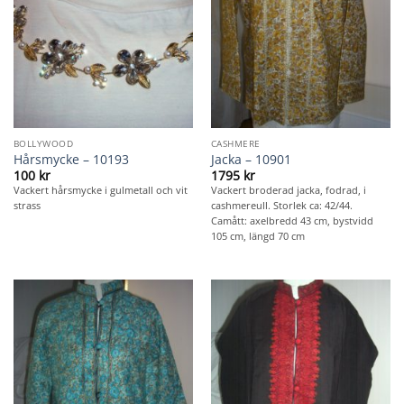
BOLLYWOOD
CASHMERE
Hårsmycke – 10193
Jacka – 10901
100
kr
1795
kr
Vackert hårsmycke i gulmetall och vit
Vackert broderad jacka, fodrad, i
strass
cashmereull. Storlek ca: 42/44.
Camått: axelbredd 43 cm, bystvidd
105 cm, längd 70 cm