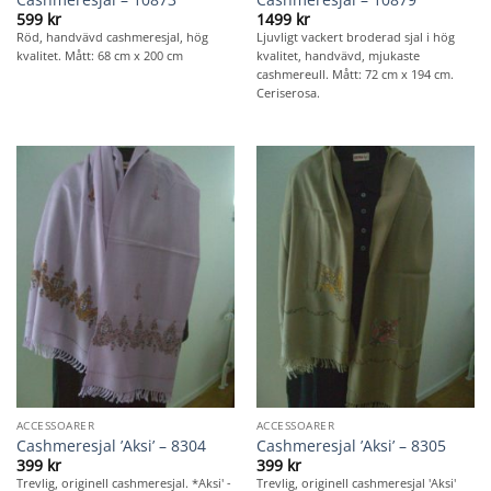
599
kr
1499
kr
Röd, handvävd cashmeresjal, hög
Ljuvligt vackert broderad sjal i hög
kvalitet. Mått: 68 cm x 200 cm
kvalitet, handvävd, mjukaste
cashmereull. Mått: 72 cm x 194 cm.
Ceriserosa.
ACCESSOARER
ACCESSOARER
Cashmeresjal ’Aksi’ – 8304
Cashmeresjal ’Aksi’ – 8305
399
kr
399
kr
Trevlig, originell cashmeresjal. *Aksi' -
Trevlig, originell cashmeresjal 'Aksi'