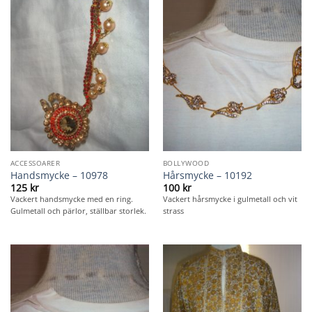
ACCESSOARER
BOLLYWOOD
Handsmycke – 10978
Hårsmycke – 10192
125
kr
100
kr
Vackert handsmycke med en ring.
Vackert hårsmycke i gulmetall och vit
Gulmetall och pärlor, ställbar storlek.
strass