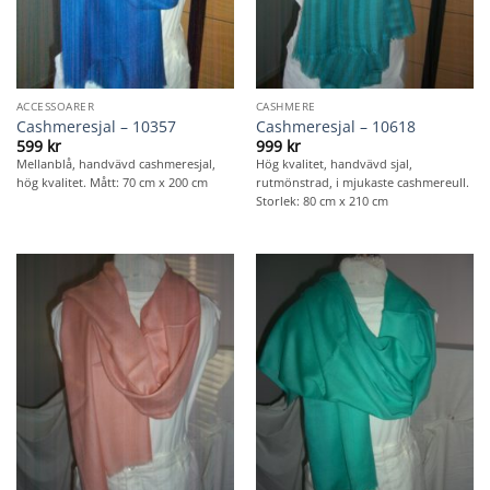
ACCESSOARER
CASHMERE
Cashmeresjal – 10357
Cashmeresjal – 10618
599
kr
999
kr
Mellanblå, handvävd cashmeresjal,
Hög kvalitet, handvävd sjal,
hög kvalitet. Mått: 70 cm x 200 cm
rutmönstrad, i mjukaste cashmereull.
Storlek: 80 cm x 210 cm