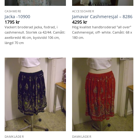
CASHMERE
ACCESSOARER
Jacka -10900
Jamavar Cashmeresjal – 8286
1795
kr
4295
kr
Vackert broderad jacka, fodrad, i
Hög kvalitet handbroderad ”all over”
cashmereull. Storlek ca 42/44. Camått:
Cashmeresjal, off- white. Camått: 68 x
axelbredd 46 cm, bystvidd 106 cm,
180 cm.
längd 70 cm
DAMKLÄDER
DAMKLÄDER