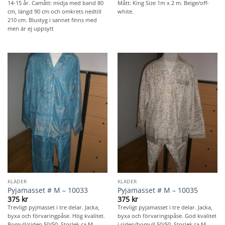
Mått: King Size 1m x 2 m. Beige/off-
14-15 år. Camått: midja med band 80
white.
cm, längd 90 cm och omkrets nedtill
210 cm. Blustyg i sannet finns med
men är ej uppsytt
KLÄDER
KLÄDER
Pyjamasset # M – 10033
Pyjamasset # M – 10035
375
kr
375
kr
Trevligt pyjmasset i tre delar. Jacka,
Trevligt pyjamasset i tre delar. Jacka,
byxa och förvaringpåse. Hög kvalitet.
byxa och förvaringspåse. God kvalitet
Bomull/siden 50/50. Storlek ca M.
i siden/bomull 50/50. Storlek ca M.