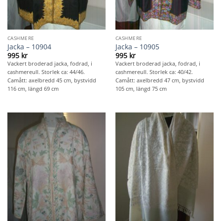
CASHMERE
CASHMERE
Jacka – 10904
Jacka – 10905
995
kr
995
kr
Vackert broderad jacka, fodrad, i
Vackert broderad jacka, fodrad, i
cashmereull. Storlek ca: 44/46.
cashmereull. Storlek ca: 40/42.
Camått: axelbredd 45 cm, bystvidd
Camått: axelbredd 47 cm, bystvidd
116 cm, längd 69 cm
105 cm, längd 75 cm