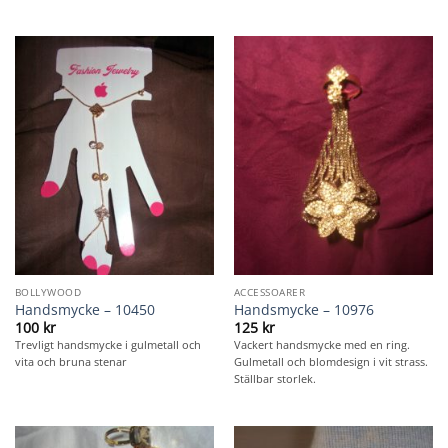
BOLLYWOOD
ACCESSOARER
Handsmycke – 10450
Handsmycke – 10976
100
kr
125
kr
Trevligt handsmycke i gulmetall och
Vackert handsmycke med en ring.
vita och bruna stenar
Gulmetall och blomdesign i vit strass.
Ställbar storlek.