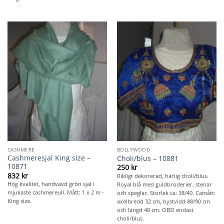
CASHMERE
BOLLYWOOD
Cashmeresjal King size –
Choli/blus – 10881
10871
250
kr
832
kr
Rikligt dekorerad, härlig choli/blus.
Hög kvalitet, handvävd grön sjal i
Royal blå med guldbroderier, stenar
mjukaste cashmereull. Mått: 1 x 2 m -
och speglar. Storlek ca: 38/40. Camått:
King size.
axelbredd 32 cm, bystvidd 88/90 cm
och längd 40 cm. OBS! endast
choli/blus.