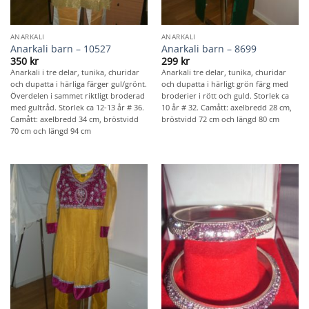
ANARKALI
ANARKALI
Anarkali barn – 10527
Anarkali barn – 8699
350
kr
299
kr
Anarkali i tre delar, tunika, churidar
Anarkali tre delar, tunika, churidar
och dupatta i härliga färger gul/grönt.
och dupatta i härligt grön färg med
Överdelen i sammet riktligt broderad
broderier i rött och guld. Storlek ca
med gultråd. Storlek ca 12-13 år # 36.
10 år # 32. Camått: axelbredd 28 cm,
Camått: axelbredd 34 cm, bröstvidd
bröstvidd 72 cm och längd 80 cm
70 cm och längd 94 cm