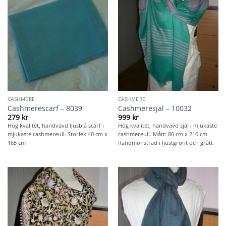
CASHMERE
CASHMERE
Cashmerescarf – 8039
Cashmeresjal – 10032
279
kr
999
kr
Hög kvalitet, handvävd ljusblå scarf i
Hög kvalitet, handvävd sjal i mjukaste
mjukaste cashmereull. Storlek 40 cm x
cashmereull. Mått: 80 cm x 210 cm.
165 cm
Randmönstrad i ljustgrönt och grått