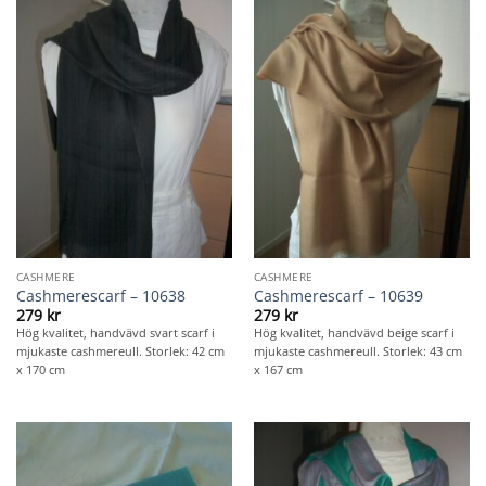
CASHMERE
CASHMERE
Cashmerescarf – 10638
Cashmerescarf – 10639
279
kr
279
kr
Hög kvalitet, handvävd svart scarf i
Hög kvalitet, handvävd beige scarf i
mjukaste cashmereull. Storlek: 42 cm
mjukaste cashmereull. Storlek: 43 cm
x 170 cm
x 167 cm