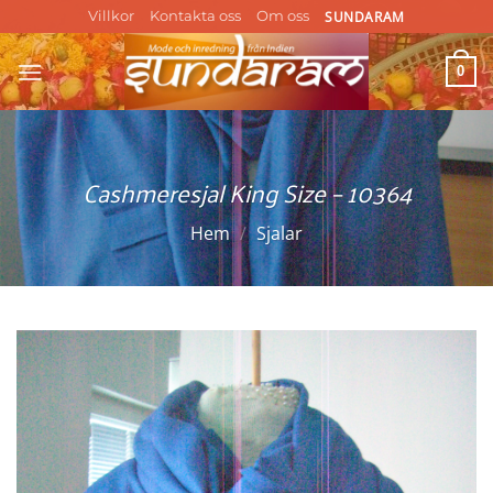
Skip
SUNDARAM
Villkor
Kontakta oss
Om oss
to
content
0
Cashmeresjal King Size – 10364
Hem
/
Sjalar