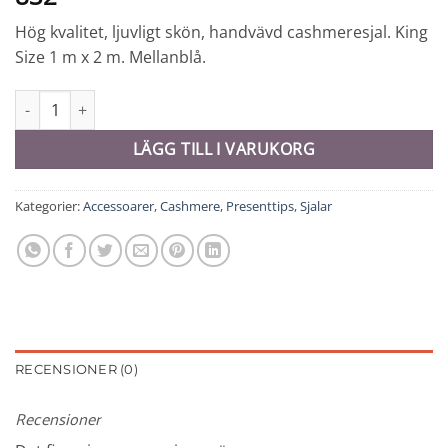
Hög kvalitet, ljuvligt skön, handvävd cashmeresjal. King
Size 1 m x 2 m. Mellanblå.
Cashmeresjal King Size - 10364 mängd
LÄGG TILL I VARUKORG
Kategorier:
Accessoarer
,
Cashmere
,
Presenttips
,
Sjalar
RECENSIONER (0)
Recensioner