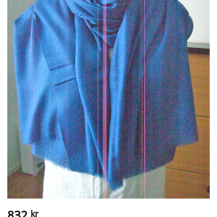
832
kr