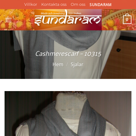
Skip
SUNDARAM
Villkor
Kontakta oss
Om oss
to
content
0
Cashmerescarf – 10315
Hem
/
Sjalar