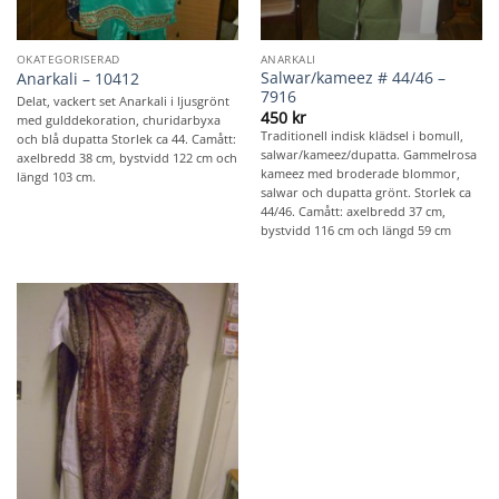
OKATEGORISERAD
ANARKALI
Salwar/kameez # 44/46 –
Anarkali – 10412
7916
Delat, vackert set Anarkali i ljusgrönt
450
kr
med gulddekoration, churidarbyxa
Traditionell indisk klädsel i bomull,
och blå dupatta Storlek ca 44. Camått:
salwar/kameez/dupatta. Gammelrosa
axelbredd 38 cm, bystvidd 122 cm och
kameez med broderade blommor,
längd 103 cm.
salwar och dupatta grönt. Storlek ca
44/46. Camått: axelbredd 37 cm,
bystvidd 116 cm och längd 59 cm