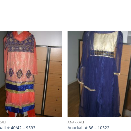
KALI
ANARKALI
ali # 40/42 – 9593
Anarkali # 36 – 10322