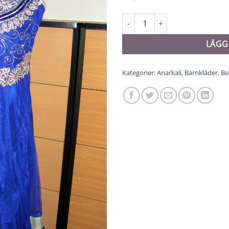
Anarkali barn - 9256 mängd
LÄGG
Kategorier:
Anarkali
,
Barnkläder
,
Bo