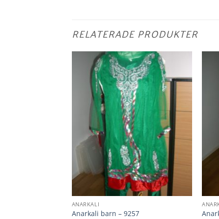
RELATERADE PRODUKTER
ANARKALI
ANAR
407
Anarkali barn – 9257
Anark