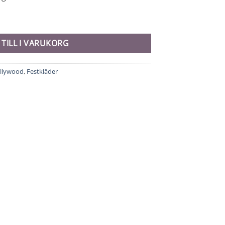
 TILL I VARUKORG
llywood
,
Festkläder