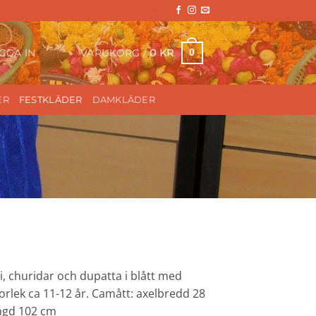
VARUKORG /
0
KR
0
GGA IN
ER
FESTKLÄDER
DAMKLÄDER
li, churidar och dupatta i blått med
Storlek ca 11-12 år. Camått: axelbredd 28
ngd 102 cm