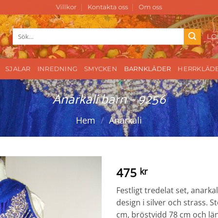
Villkor
Kontakta oss
Om oss
Sök
LO
efter:
SJALAR
INREDNING
SMYCKEN
BARNKLÄDER
HERRKLÄD
Anarkali barn – 9256
Hem
/
Anarkali
475
kr
Festligt tredelat set, anarka
design i silver och strass. 
cm, bröstvidd 78 cm och lä