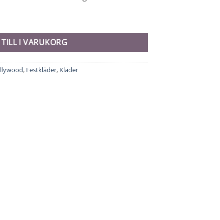
 TILL I VARUKORG
llywood
,
Festkläder
,
Kläder