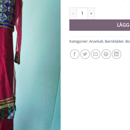
Anarkali barn - 9068 mängd
LÄGG
Kategorier:
Anarkali
,
Barnkläder
,
Bo