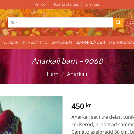
Villkor
Kontakta oss
Om oss
Sök
LO
efter:
SJALAR
INREDNING
SMYCKEN
BARNKLÄDER
HERRKLÄD
Anarkali barn – 9068
Hem
/
Anarkali
450
kr
Anarkali set i tre delar, tun
ceriseröd, broderad sammet u
Camått: axelbredd 36 cm, b