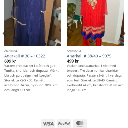
ANARKALI
ANARKALI
Anarkali # 36 – 10322
Anarkali # 38/40 – 9075
699
kr
499
kr
Vackert tredelat set i blått och gult.
Vacker tunika/anarkali i rött med
Tunika, churidar och dupatta. Mörkt
broderi. Tre delar tunika, churidar
blå och guldbeige med 'speglar'.
och dupatta. Passar såväl till vardags
Storlek ca XS/S - 36. Camått:
som fest. Storlek ca 38/40. Camått:
axelbredd 34 cm, bystvidd 78/80 cm
axelbredd 44 cm, bröstvidd 90 cm och
och längd 133 cm
längd 116 cm
Visa
PayPal
MasterCard