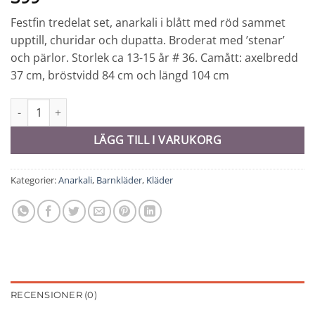
Festfin tredelat set, anarkali i blått med röd sammet
upptill, churidar och dupatta. Broderat med ’stenar’
och pärlor. Storlek ca 13-15 år # 36. Camått: axelbredd
37 cm, bröstvidd 84 cm och längd 104 cm
Anarkali - 8716 mängd
LÄGG TILL I VARUKORG
Kategorier:
Anarkali
,
Barnkläder
,
Kläder
RECENSIONER (0)