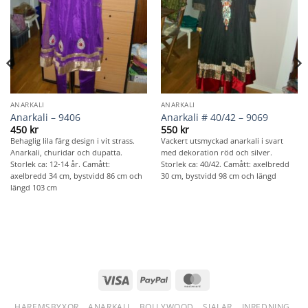
ANARKALI
ANARKALI
Anarkali – 9406
Anarkali # 40/42 – 9069
450
kr
550
kr
Behaglig lila färg design i vit strass.
Vackert utsmyckad anarkali i svart
Anarkali, churidar och dupatta.
med dekoration röd och silver.
Storlek ca: 12-14 år. Camått:
Storlek ca: 40/42. Camått: axelbredd
axelbredd 34 cm, bystvidd 86 cm och
30 cm, bystvidd 98 cm och längd
längd 103 cm
Visa
PayPal
MasterCard
HAREMSBYXOR
ANARKALI
BOLLYWOOD
SJALAR
INREDNING