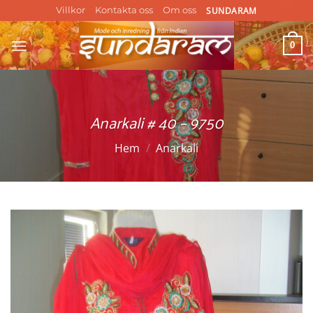
Skip
SUNDARAM
Villkor
Kontakta oss
Om oss
to
content
0
Anarkali # 40 – 9750
Hem
/
Anarkali