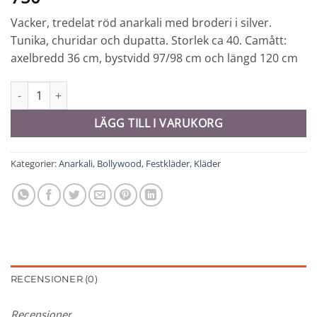
Vacker, tredelat röd anarkali med broderi i silver.
Tunika, churidar och dupatta. Storlek ca 40. Camått:
axelbredd 36 cm, bystvidd 97/98 cm och längd 120 cm
Anarkali # 40 - 9750 mängd
LÄGG TILL I VARUKORG
Kategorier:
Anarkali
,
Bollywood
,
Festkläder
,
Kläder
RECENSIONER (0)
Recensioner