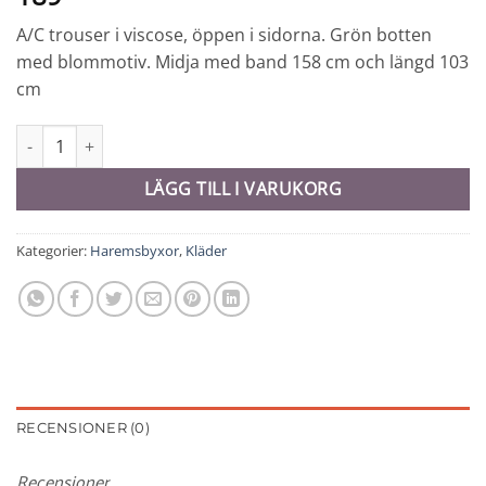
A/C trouser i viscose, öppen i sidorna. Grön botten
med blommotiv. Midja med band 158 cm och längd 103
cm
A/C Trouser 9822 mängd
LÄGG TILL I VARUKORG
Kategorier:
Haremsbyxor
,
Kläder
RECENSIONER (0)
Recensioner