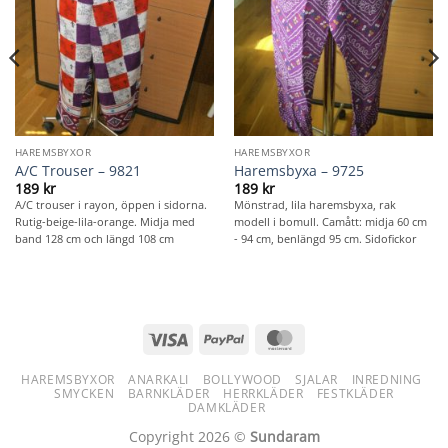
HAREMSBYXOR
HAREMSBYXOR
A/C Trouser – 9821
Haremsbyxa – 9725
189
kr
189
kr
A/C trouser i rayon, öppen i sidorna.
Mönstrad, lila haremsbyxa, rak
Rutig-beige-lila-orange. Midja med
modell i bomull. Camått: midja 60 cm
band 128 cm och längd 108 cm
- 94 cm, benlängd 95 cm. Sidofickor
Visa
PayPal
MasterCard
HAREMSBYXOR
ANARKALI
BOLLYWOOD
SJALAR
INREDNING
SMYCKEN
BARNKLÄDER
HERRKLÄDER
FESTKLÄDER
DAMKLÄDER
Copyright 2026 ©
Sundaram