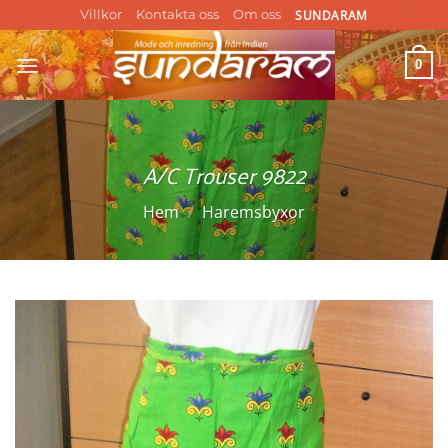
Skip
SUNDARAM
Villkor
Kontakta oss
Om oss
to
content
0
A/C Trouser 9822
Hem
/
Haremsbyxor