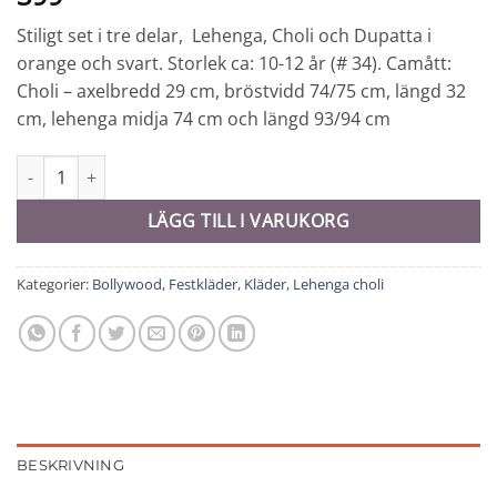
Stiligt set i tre delar, Lehenga, Choli och Dupatta i
orange och svart. Storlek ca: 10-12 år (# 34). Camått:
Choli – axelbredd 29 cm, bröstvidd 74/75 cm, längd 32
cm, lehenga midja 74 cm och längd 93/94 cm
Lehenga Choli # 10-12 år - 9851 mängd
LÄGG TILL I VARUKORG
Kategorier:
Bollywood
,
Festkläder
,
Kläder
,
Lehenga choli
BESKRIVNING