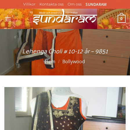
Skip
SUNDARAM
Villkor
Kontakta oss
Om oss
to
content
0
Lehenga Choli # 10-12 år – 9851
Hem
/
Bollywood