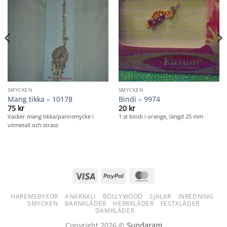
SMYCKEN
SMYCKEN
Mang tikka – 10178
Bindi – 9974
75
kr
20
kr
Vacker mang tikka/pannsmycke i
1 st bindi i orange, längd 25 mm
vitmetall och strass
Visa
PayPal
MasterCard
HAREMSBYXOR
ANARKALI
BOLLYWOOD
SJALAR
INREDNING
SMYCKEN
BARNKLÄDER
HERRKLÄDER
FESTKLÄDER
DAMKLÄDER
Copyright 2026 ©
Sundaram