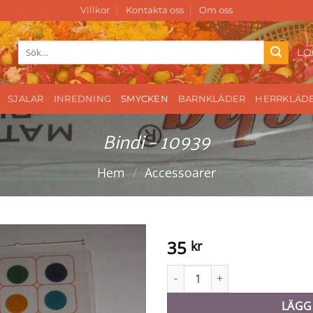
Villkor
Kontakta oss
Om oss
Sök
LO
efter:
SJALAR
INREDNING
SMYCKEN
BARNKLÄDER
HERRKLÄD
Bindi – 10939
Hem
/
Accessoarer
35
kr
Bindi - 10939 mängd
LÄGG