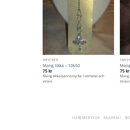
SMYCKEN
SMYC
Mang tikka – 10650
Mang
75
kr
75
kr
 vita stenar, längd 36
Mang tikka/pannsmycke i vitmetal och
Mang 
strass
strass
HAREMSBYXOR
ANARKALI
B