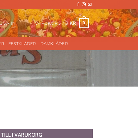
VARUKORG /
0
KR
0
GGA IN
ER
FESTKLÄDER
DAMKLÄDER
 TILL I VARUKORG