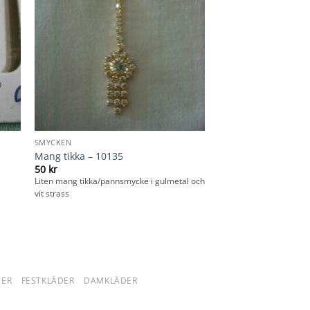
SMYCKEN
Mang tikka – 10135
50
kr
Liten mang tikka/pannsmycke i gulmetal och
vit strass
DER
FESTKLÄDER
DAMKLÄDER