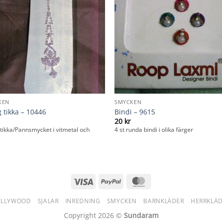
KEN
SMYCKEN
 tikka – 10446
Bindi – 9615
20
kr
tikka/Pannsmycket i vitmetal och
4 st runda bindi i olika färger
Visa
PayPal
MasterCard
OLLYWOOD
SJALAR
INREDNING
SMYCKEN
BARNKLÄDER
HERRKLÄ
Copyright 2026 ©
Sundaram