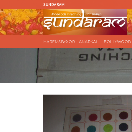
Skip
SUNDARAM
to
content
HAREMSBYXOR
ANARKALI
BOLLYWOOD