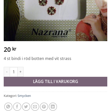
20
kr
4 st bindi i röd botten med vit strass
Bindi - 9617 mängd
LÄGG TILL I VARUKORG
Kategori:
Smycken