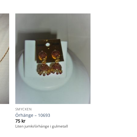
SMYCKEN
Örhänge – 10693
75
kr
Liten jumki/örhänge i gulmetall