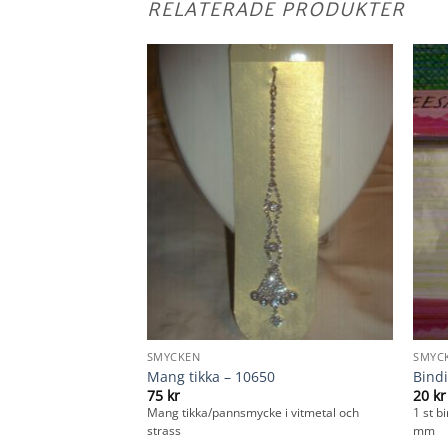
RELATERADE PRODUKTER
SMYCKEN
SMYC
Mang tikka – 10650
Bindi
75
kr
20
kr
trass och pärla
Mang tikka/pannsmycke i vitmetal och
1 st b
strass
mm