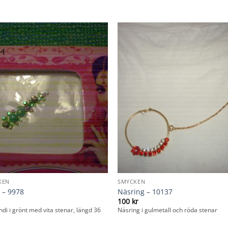
KEN
SMYCKEN
 – 9978
Näsring – 10137
100
kr
indi i grönt med vita stenar, längd 36
Näsring i gulmetall och röda stenar