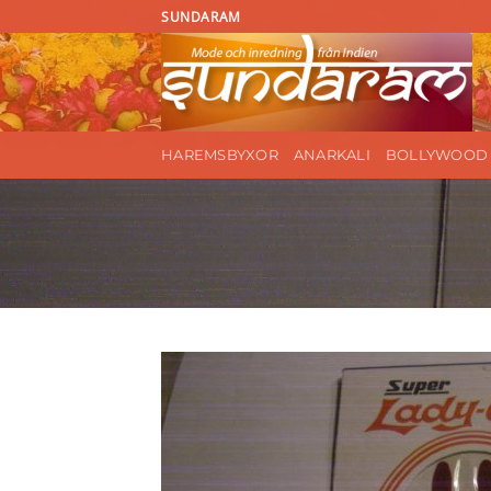
Skip
SUNDARAM
to
content
HAREMSBYXOR
ANARKALI
BOLLYWOOD