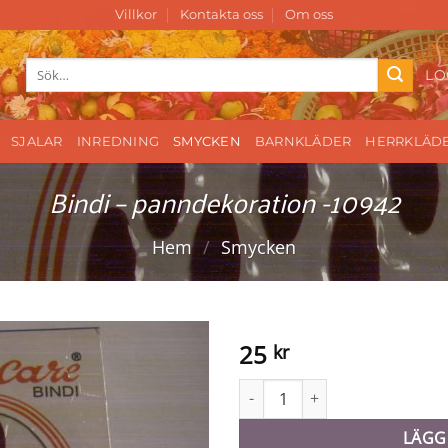
Villkor
Kontakta oss
Om oss
Sök
LO
efter:
SJALAR
INREDNING
SMYCKEN
BARNKLÄDER
HERRKLÄD
Bindi – panndekoration -10942
Hem
/
Smycken
25
kr
Bindi - panndekoration -1094
LÄGG