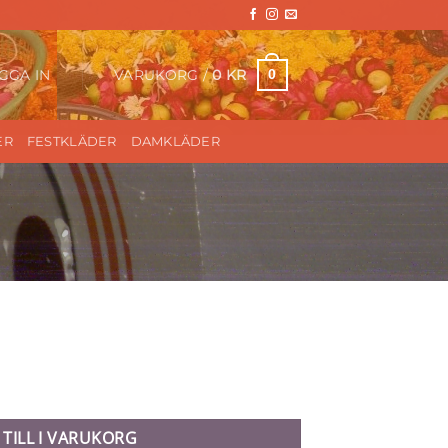
VARUKORG /
0
KR
0
GGA IN
ER
FESTKLÄDER
DAMKLÄDER
2 mängd
 TILL I VARUKORG