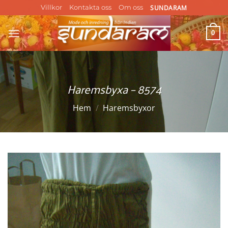
Skip
SUNDARAM
Villkor
Kontakta oss
Om oss
to
content
0
Haremsbyxa – 8574
Hem
/
Haremsbyxor