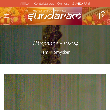
Skip
SUNDARAM
Villkor
Kontakta oss
Om oss
to
content
0
Hårspänne – 10704
Hem
/
Smycken