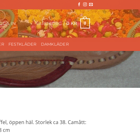
VARUKORG /
0
KR
0
GGA IN
ER
FESTKLÄDER
DAMKLÄDER
el, öppen häl. Storlek ca 38. Camått:
8 cm