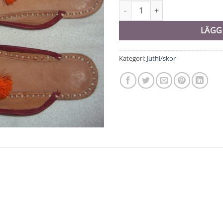
Juthi/sko - 10074 mängd
LÄGG
Kategori:
Juthi/skor