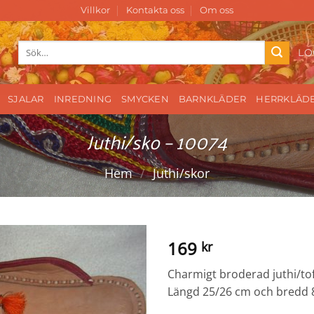
Villkor
Kontakta oss
Om oss
Sök
LO
efter:
SJALAR
INREDNING
SMYCKEN
BARNKLÄDER
HERRKLÄD
Juthi/sko – 10074
Hem
/
Juthi/skor
169
kr
Charmigt broderad juthi/toff
Längd 25/26 cm och bredd 