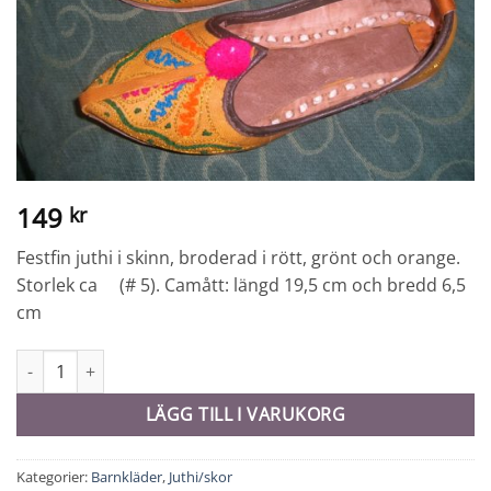
149
kr
Festfin juthi i skinn, broderad i rött, grönt och orange.
Storlek ca (# 5). Camått: längd 19,5 cm och bredd 6,5
cm
Juthi/sko barn - 9440 mängd
LÄGG TILL I VARUKORG
Kategorier:
Barnkläder
,
Juthi/skor