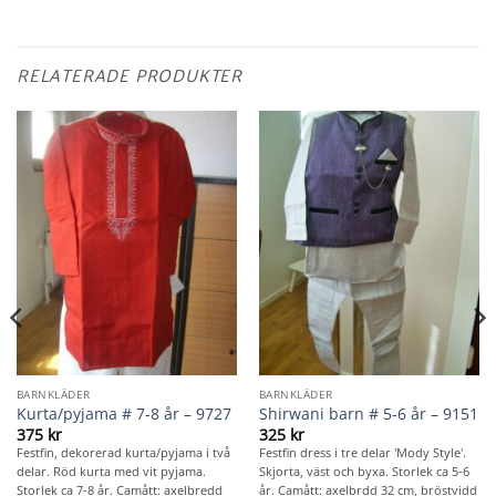
RELATERADE PRODUKTER
BARNKLÄDER
BARNKLÄDER
Kurta/pyjama # 7-8 år – 9727
Shirwani barn # 5-6 år – 9151
375
kr
325
kr
Festfin, dekorerad kurta/pyjama i två
Festfin dress i tre delar 'Mody Style'.
delar. Röd kurta med vit pyjama.
Skjorta, väst och byxa. Storlek ca 5-6
Storlek ca 7-8 år. Camått: axelbredd
år. Camått: axelbrdd 32 cm, bröstvidd