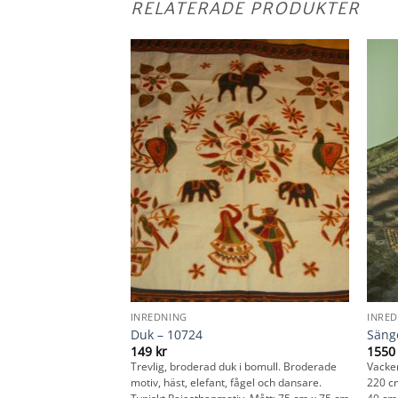
RELATERADE PRODUKTER
INREDNING
INRE
Duk – 10724
Säng
149
kr
155
 i bomull. Broderier
Trevlig, broderad duk i bomull. Broderade
Vacker
ch dansare. Typiska
motiv, häst, elefant, fågel och dansare.
220 cm