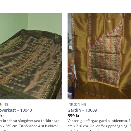
DNING
INREDNING
överkast – 10040
Gardin – 10009
0
kr
399
kr
t broderat sängöverkast i silkbrokad.
Vacker, guldfärgad gardin i sidenmix. 
 x 260 cm. Tillhörande 4 st kuddvar
cm x 210 cm. Hällor för upphängning. 