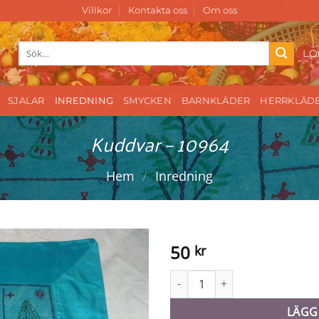
Villkor
Kontakta oss
Om oss
Sök
LO
efter:
SJALAR
INREDNING
SMYCKEN
BARNKLÄDER
HERRKLÄD
Kuddvar – 10964
Hem
/
Inredning
50
kr
Kuddvar - 10964 mängd
LÄGG