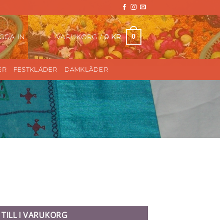
VARUKORG /
0
KR
0
GGA IN
ER
FESTKLÄDER
DAMKLÄDER
 TILL I VARUKORG