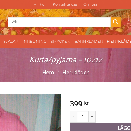
Villkor
Kontakta oss
Om oss
Sök
LO
efter:
SJALAR
INREDNING
SMYCKEN
BARNKLÄDER
HERRKLÄD
Kurta/pyjama – 10212
Hem
/
Herrkläder
399
kr
Kurta/pyjama - 10212 mängd
LÄGG