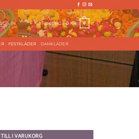
VARUKORG /
0
KR
0
GGA IN
ER
FESTKLÄDER
DAMKLÄDER
 TILL I VARUKORG