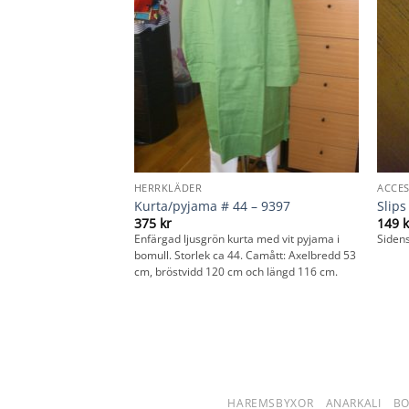
HERRKLÄDER
ACCE
Kurta/pyjama # 44 – 9397
Slips
375
kr
149
k
vart
Enfärgad ljusgrön kurta med vit pyjama i
Sidensl
bomull. Storlek ca 44. Camått: Axelbredd 53
cm, bröstvidd 120 cm och längd 116 cm.
HAREMSBYXOR
ANARKALI
B