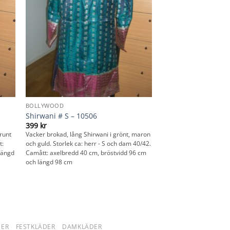
BOLLYWOOD
Shirwani # S – 10506
399
kr
brunt
Vacker brokad, lång Shirwani i grönt, maron
t:
och guld. Storlek ca: herr - S och dam 40/42.
längd
Camått: axelbredd 40 cm, bröstvidd 96 cm
och längd 98 cm
DER
FESTKLÄDER
DAMKLÄDER