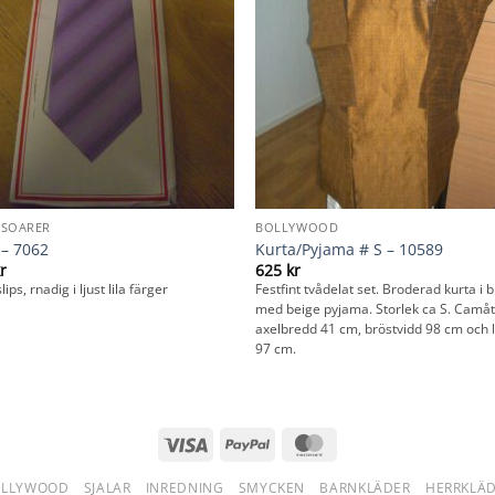
SSOARER
BOLLYWOOD
 – 7062
Kurta/Pyjama # S – 10589
r
625
kr
ips, rnadig i ljust lila färger
Festfint tvådelat set. Broderad kurta i 
med beige pyjama. Storlek ca S. Camåt
axelbredd 41 cm, bröstvidd 98 cm och 
97 cm.
Visa
PayPal
MasterCard
OLLYWOOD
SJALAR
INREDNING
SMYCKEN
BARNKLÄDER
HERRKLÄ