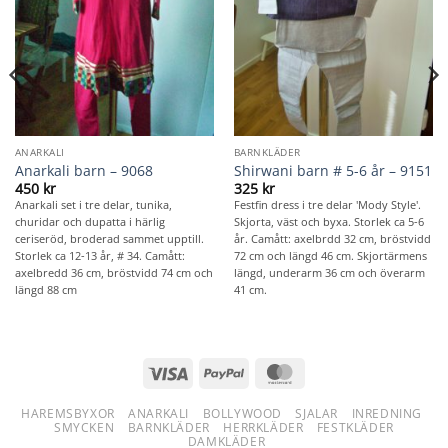
ANARKALI
BARNKLÄDER
Anarkali barn – 9068
Shirwani barn # 5-6 år – 9151
450
kr
325
kr
Anarkali set i tre delar, tunika,
Festfin dress i tre delar 'Mody Style'.
churidar och dupatta i härlig
Skjorta, väst och byxa. Storlek ca 5-6
ceriseröd, broderad sammet upptill.
år. Camått: axelbrdd 32 cm, bröstvidd
Storlek ca 12-13 år, # 34. Camått:
72 cm och längd 46 cm. Skjortärmens
axelbredd 36 cm, bröstvidd 74 cm och
längd, underarm 36 cm och överarm
längd 88 cm
41 cm.
Visa
PayPal
MasterCard
HAREMSBYXOR
ANARKALI
BOLLYWOOD
SJALAR
INREDNING
SMYCKEN
BARNKLÄDER
HERRKLÄDER
FESTKLÄDER
DAMKLÄDER