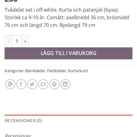
Tvådelat set i off-white. Kurta och patanjali (byxa).
Storlek ca 9-10 år. Camått: axelbredd 36 cm, bröstvidd
76 cm och längd 70 cm. Byxlängd 79 cm
Kurta/pyjama barn - 9752 mängd
LÄGG TILL I VARUKORG
Kategorier:
Barnkläder
,
Festkläder
,
Kurta/kurti
RECENSIONER (0)
Recensioner