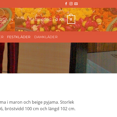
VARUKORG /
0
KR
0
GGA IN
ER
FESTKLÄDER
DAMKLÄDER
ama i maron och beige pyjama. Storlek
46, bröstvidd 100 cm och längd 102 cm.