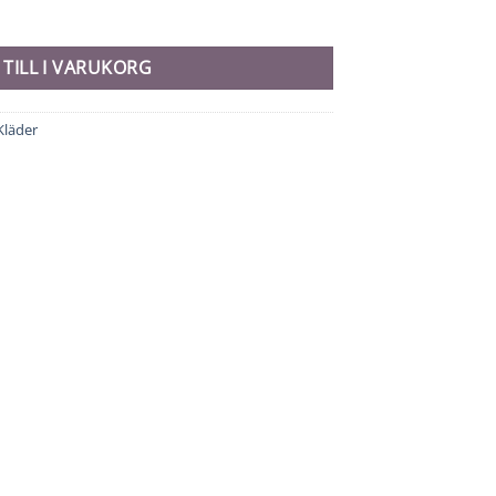
ängd
 TILL I VARUKORG
Kläder