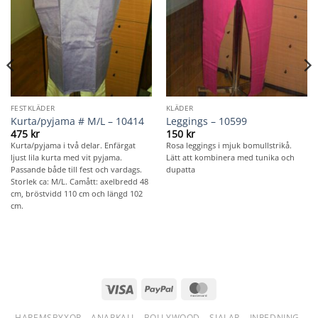
FESTKLÄDER
KLÄDER
Kurta/pyjama # M/L – 10414
Leggings – 10599
475
kr
150
kr
Kurta/pyjama i två delar. Enfärgat
Rosa leggings i mjuk bomullstrikå.
ljust lila kurta med vit pyjama.
Lätt att kombinera med tunika och
Passande både till fest och vardags.
dupatta
Storlek ca: M/L. Camått: axelbredd 48
cm, bröstvidd 110 cm och längd 102
cm.
Visa
PayPal
MasterCard
HAREMSBYXOR
ANARKALI
BOLLYWOOD
SJALAR
INREDNING