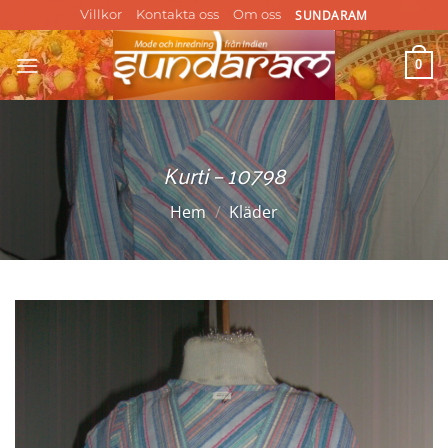
Skip
SUNDARAM
Villkor
Kontakta oss
Om oss
to
content
0
Kurti – 10798
Hem
/
Kläder