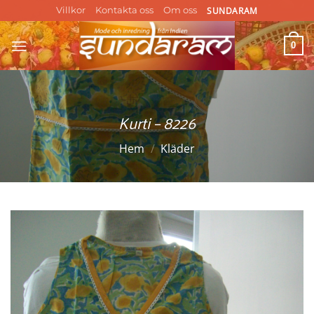
Skip
SUNDARAM
Villkor
Kontakta oss
Om oss
to
content
0
Kurti – 8226
Hem
/
Kläder