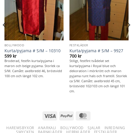
BOLLYWOOD
FESTKLÄDER
Kurta/pyjama # S/M – 10310
Kurta/pyjama # S/M – 9927
599
kr
700
kr
Broderad, festfin kurta/pyjama i
Stiligt, festfint tvådelat set
maron och beige pyjama. Storlek ca
kurta/pyjama i Royal blue och
S/M. Camått: axelbredd 46, bröstvidd
dekoration i mörkrött och maron
100 cm och längd 102 cm.
pyjama runt hals och framtill. Storlek
ca S/M. Camått: axelbredd 45 cm,
bröstvidd 102/103 cm och längd 101
cm.
Visa
PayPal
MasterCard
HAREMSBYXOR
ANARKALI
BOLLYWOOD
SJALAR
INREDNING
SMYCKEN
BARNKLÄDER
HERRKLÄDER
FESTKLÄDER