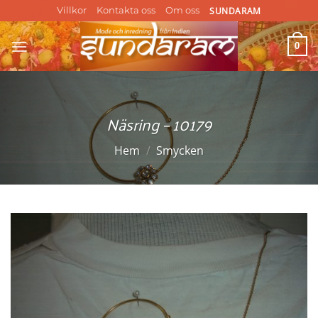
Skip
SUNDARAM
Villkor
Kontakta oss
Om oss
to
content
0
Näsring – 10179
Hem
/
Smycken