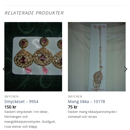
RELATERADE PRODUKTER
SMYCKEN
SMYCKEN
Smyckeset – 9954
Mang tikka – 10178
150
kr
75
kr
Vackert smyckeset i tre delar,
Vacker mang tikka/pannsmycke i
Hörhängen och
vitmetall och strass
mangtikka/pannsmycke. Guldgult,
rosa stenar och kläpp