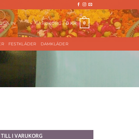
VARUKORG /
0
KR
0
GGA IN
ER
FESTKLÄDER
DAMKLÄDER
 TILL I VARUKORG