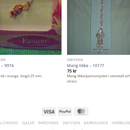
KEN
SMYCKEN
 – 9974
Mang tikka – 10177
75
kr
indi i orange, längd 25 mm
Mang tikka/pannsmycket i vitmetall oc
strass
Visa
PayPal
MasterCard
OLLYWOOD
SJALAR
INREDNING
SMYCKEN
BARNKLÄDER
HERRKLÄ