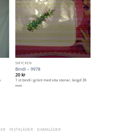
SMYCKEN
Bindi – 9978
20
kr
h
1 st bindi i grönt med vita stenar, längd 36
mm
DER
FESTKLÄDER
DAMKLÄDER