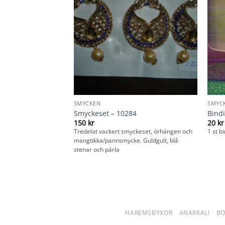
SMYCKEN
SMYC
Smyckeset – 10284
Bindi
150
kr
20
kr
tre delar, Hörhängen
Tredelat vackert smyckeset, örhängen och
1 st b
mycke. Guldgult, rosa
mangtikka/pannsmycke. Guldgult, blå
stenar och pärla
HAREMSBYXOR
ANARKALI
B