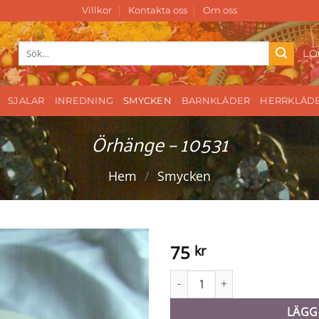
Villkor
Kontakta oss
Om oss
Sök
LO
efter:
SJALAR
INREDNING
SMYCKEN
BARNKLÄDER
HERRKLÄD
Örhänge – 10531
Hem
/
Smycken
75
kr
Örhänge - 10531 mängd
LÄGG