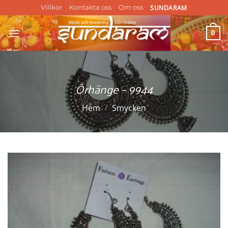
Skip
SUNDARAM
Villkor
Kontakta oss
Om oss
to
content
0
Örhänge – 9944
Hem
/
Smycken