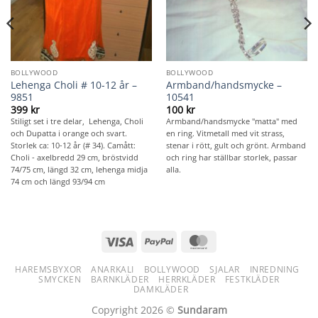
BOLLYWOOD
BOLLYWOOD
Lehenga Choli # 10-12 år –
Armband/handsmycke –
9851
10541
399
kr
100
kr
Stiligt set i tre delar, Lehenga, Choli
Armband/handsmycke "matta" med
och Dupatta i orange och svart.
en ring. Vitmetall med vit strass,
Storlek ca: 10-12 år (# 34). Camått:
stenar i rött, gult och grönt. Armband
Choli - axelbredd 29 cm, bröstvidd
och ring har ställbar storlek, passar
74/75 cm, längd 32 cm, lehenga midja
alla.
74 cm och längd 93/94 cm
Visa
PayPal
MasterCard
HAREMSBYXOR
ANARKALI
BOLLYWOOD
SJALAR
INREDNING
SMYCKEN
BARNKLÄDER
HERRKLÄDER
FESTKLÄDER
DAMKLÄDER
Copyright 2026 ©
Sundaram