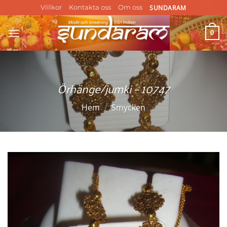
Skip
SUNDARAM
Villkor
Kontakta oss
Om oss
to
content
0
Örhänge/jumki – 10747
Hem
/
Smycken