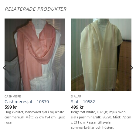
RELATERADE PRODUKTER
CASHMERE
SJALAR
Cashmeresjal – 10870
Sjal – 10582
599
kr
499
kr
Hög kvalitet, handvävd sjal i mjukaste
Beige/off-white, ljuvligt, mjuk skön
cashmereull. Mått: 72 cm 194 cm. Ljust
sjal i pashmina/silk. 80/20. Mått: 72 cm
rosa
x 211 cm. Passar till svala
sommarkvällar och hösten.