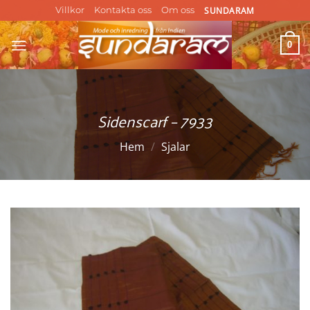
Skip
SUNDARAM
Villkor
Kontakta oss
Om oss
to
content
0
Sidenscarf – 7933
Hem
/
Sjalar