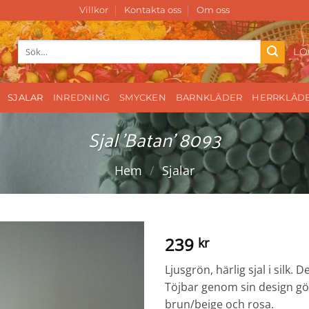
Villkor
Kontakta oss
Om oss
Sök
LO
efter:
SJALAR
INREDNING
SMYCKEN
BARNKLÄDER
HERRKLÄD
Sjal ’Batan’ 8093
Hem
/
Sjalar
239
kr
Ljusgrön, härlig sjal i silk.
Töjbar genom sin design gör
brun/beige och rosa.