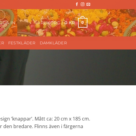
VARUKORG /
0
KR
0
GGA IN
ER
FESTKLÄDER
DAMKLÄDER
 Design ’knappar’. Mått ca: 20 cm x 185 cm.
 den bredare. Flinns även i färgerna