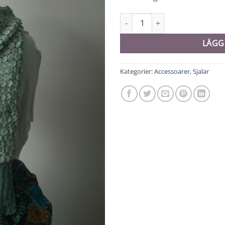
Sjal 'Batan' 8093 mängd
LÄGG
Kategorier:
Accessoarer
,
Sjalar