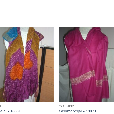
R
CASHMERE
sjal – 10581
Cashmeresjal – 10879