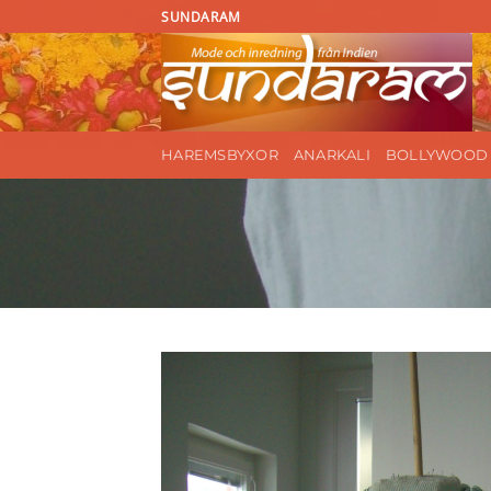
Skip
SUNDARAM
to
content
HAREMSBYXOR
ANARKALI
BOLLYWOOD