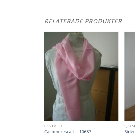
RELATERADE PRODUKTER
CASHMERE
SJALA
0321
Cashmerescarf – 10637
Siden