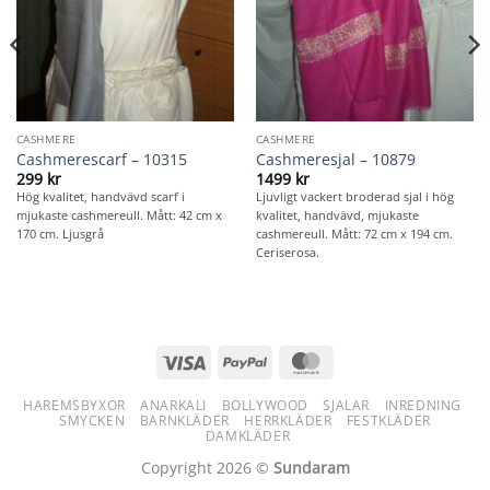
CASHMERE
CASHMERE
Cashmerescarf – 10315
Cashmeresjal – 10879
299
kr
1499
kr
Hög kvalitet, handvävd scarf i
Ljuvligt vackert broderad sjal i hög
mjukaste cashmereull. Mått: 42 cm x
kvalitet, handvävd, mjukaste
170 cm. Ljusgrå
cashmereull. Mått: 72 cm x 194 cm.
Ceriserosa.
Visa
PayPal
MasterCard
HAREMSBYXOR
ANARKALI
BOLLYWOOD
SJALAR
INREDNING
SMYCKEN
BARNKLÄDER
HERRKLÄDER
FESTKLÄDER
DAMKLÄDER
Copyright 2026 ©
Sundaram