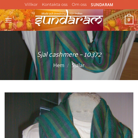
Skip
SUNDARAM
Villkor
Kontakta oss
Om oss
to
content
0
Sjal cashmere – 10372
Hem
/
Sjalar