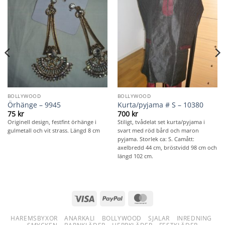
BOLLYWOOD
BOLLYWOOD
Örhänge – 9945
Kurta/pyjama # S – 10380
75
kr
700
kr
Originell design, festfint örhänge i
Stiligt, tvådelat set kurta/pyjama i
gulmetall och vit strass. Längd 8 cm
svart med röd bård och maron
pyjama. Storlek ca: S. Camått:
axelbredd 44 cm, bröstvidd 98 cm och
längd 102 cm.
Visa
PayPal
MasterCard
HAREMSBYXOR
ANARKALI
BOLLYWOOD
SJALAR
INREDNING