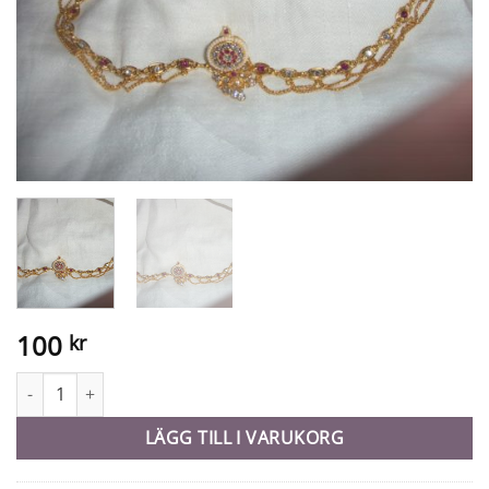
100
kr
Tikka / pannsmycke - 10980 mängd
LÄGG TILL I VARUKORG