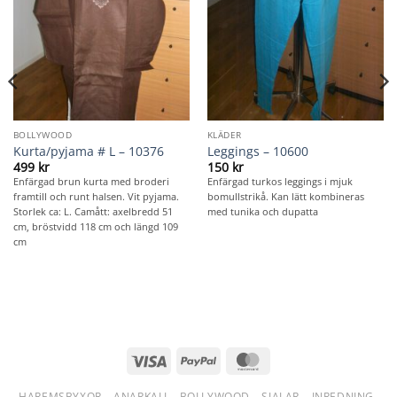
BOLLYWOOD
KLÄDER
Kurta/pyjama # L – 10376
Leggings – 10600
499
kr
150
kr
Enfärgad brun kurta med broderi
Enfärgad turkos leggings i mjuk
framtill och runt halsen. Vit pyjama.
bomullstrikå. Kan lätt kombineras
Storlek ca: L. Camått: axelbredd 51
med tunika och dupatta
cm, bröstvidd 118 cm och längd 109
cm
Visa
PayPal
MasterCard
HAREMSBYXOR
ANARKALI
BOLLYWOOD
SJALAR
INREDNING