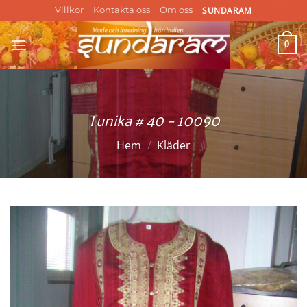
Skip
SUNDARAM
Villkor
Kontakta oss
Om oss
to
content
0
Tunika # 40 – 10090
Hem
/
Kläder