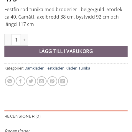
Festfin röd tunika med broderier i beige/guld. Storlek
ca 40. Camått: axelbredd 38 cm, bystvidd 92 cm och
längd 117 cm
Tunika # 40 - 10090 mängd
LÄGG TILL I VARUKORG
Kategorier:
Damkläder
,
Festkläder
,
Kläder
,
Tunika
RECENSIONER (0)
Recensioner