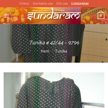
Skip
SUNDARAM
Villkor
Kontakta oss
Om oss
to
content
0
Tunika # 42/44 – 9796
Hem
/
Tunika