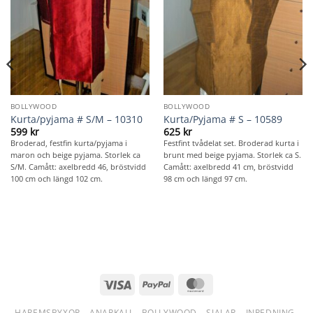
BOLLYWOOD
BOLLYWOOD
Kurta/pyjama # S/M – 10310
Kurta/Pyjama # S – 10589
599
kr
625
kr
Broderad, festfin kurta/pyjama i
Festfint tvådelat set. Broderad kurta i
maron och beige pyjama. Storlek ca
brunt med beige pyjama. Storlek ca S.
S/M. Camått: axelbredd 46, bröstvidd
Camått: axelbredd 41 cm, bröstvidd
100 cm och längd 102 cm.
98 cm och längd 97 cm.
Visa
PayPal
MasterCard
HAREMSBYXOR
ANARKALI
BOLLYWOOD
SJALAR
INREDNING