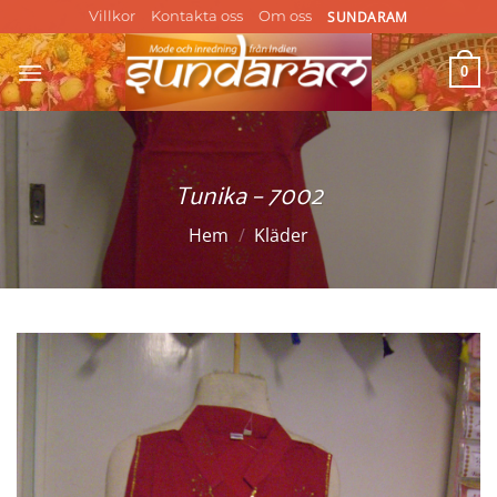
Skip
SUNDARAM
Villkor
Kontakta oss
Om oss
to
content
0
Tunika – 7002
Hem
/
Kläder