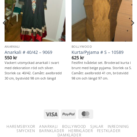
ANARKALI
BOLLYWOOD
Anarkali # 40/42 – 9069
Kurta/Pyjama # S – 10589
550
kr
625
kr
Vackert utsmyckad anarkali i svart
Festfint tvådelat set. Broderad kurta i
med dekoration röd och silver.
brunt med beige pyjama. Storlek ca S.
Storlek ca: 40/42. Camått: axelbredd
Camått: axelbredd 41 cm, bröstvidd
30 cm, bystvidd 98 cm och längd
98 cm och längd 97 cm.
Visa
PayPal
MasterCard
HAREMSBYXOR
ANARKALI
BOLLYWOOD
SJALAR
INREDNING
SMYCKEN
BARNKLÄDER
HERRKLÄDER
FESTKLÄDER
DAMKLÄDER