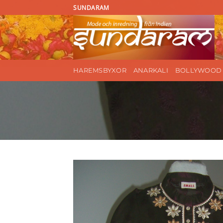
Skip
SUNDARAM
to
content
HAREMSBYXOR
ANARKALI
BOLLYWOOD