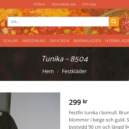
Villkor
Kontakta oss
Om oss
Sök
LO
efter:
SJALAR
INREDNING
SMYCKEN
BARNKLÄDER
HERRKLÄD
Tunika – 8504
Hem
/
Festkläder
299
kr
Festfin tunika i bomull. B
blommor i beige och guld. S
bystvidd 90 cm och längd 9