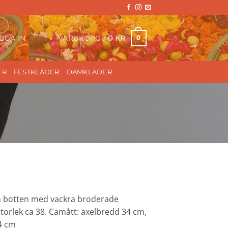
VARUKORG /
0
KR
0
GGA IN
ER
FESTKLÄDER
DAMKLÄDER
run botten med vackra broderade
torlek ca 38. Camått: axelbredd 34 cm,
4 cm