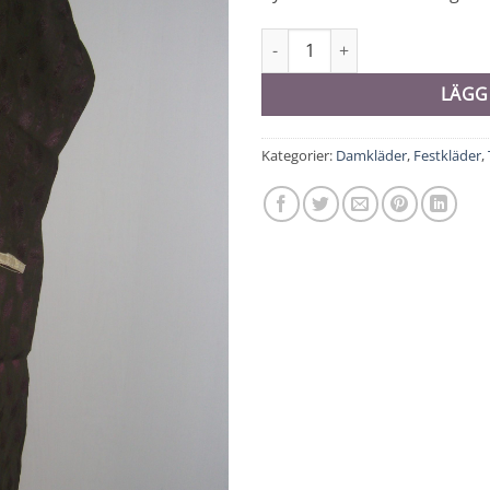
Tunika - 8504 mängd
LÄGG
Kategorier:
Damkläder
,
Festkläder
,