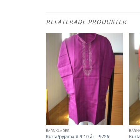
RELATERADE PRODUKTER
BARNKLÄDER
BARN
 år – 9135
Kurta/pyjama # 9-10 år – 9726
Kurta