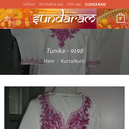
Skip
SUNDARAM
Villkor
Kontakta oss
Om oss
to
content
0
Tunika – 9198
Hem
/
Kurta/kurti