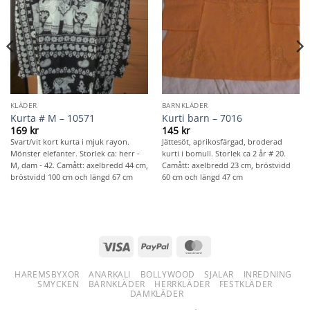
KLÄDER
BARNKLÄDER
Kurta # M – 10571
Kurti barn – 7016
169
kr
145
kr
Svart/vit kort kurta i mjuk rayon.
Jättesöt, aprikosfärgad, broderad
Mönster elefanter. Storlek ca: herr -
kurti i bomull. Storlek ca 2 år # 20.
M, dam - 42. Camått: axelbredd 44 cm,
Camått: axelbredd 23 cm, bröstvidd
bröstvidd 100 cm och längd 67 cm
60 cm och längd 47 cm
Visa
PayPal
MasterCard
HAREMSBYXOR
ANARKALI
BOLLYWOOD
SJALAR
INREDNING
SMYCKEN
BARNKLÄDER
HERRKLÄDER
FESTKLÄDER
DAMKLÄDER