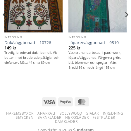
INREDNING
INREDNING
Duk/väggbonad – 10726
Löpare/väggbonad – 9810
149
kr
225
kr
Trevlig, broderad duk i bomull. Vit
Vackert handarbetad, i patchwork,
botten med broderade påfåglar och
löpare/väggbonad. Färgerna grön,
elefanter. Mått: 44 cm x 89 cm
blå, blommor och speglar. Mått:
Bredd 39 cm och längd 155 cm
Visa
PayPal
MasterCard
HAREMSBYXOR
ANARKALI
BOLLYWOOD
SJALAR
INREDNING
SMYCKEN
BARNKLÄDER
HERRKLÄDER
FESTKLÄDER
DAMKLÄDER
Copyright 2026 ©
Sundaram