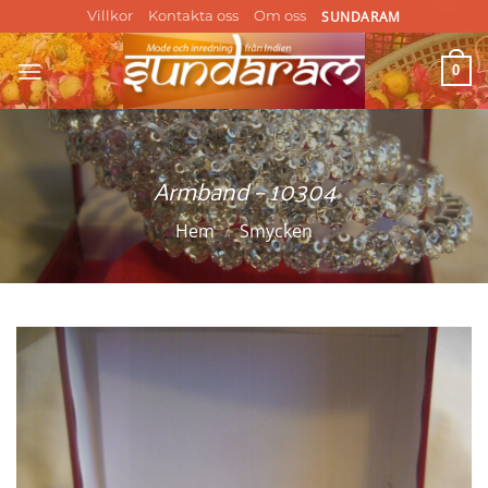
Skip
SUNDARAM
Villkor
Kontakta oss
Om oss
to
content
0
Armband – 10304
Hem
/
Smycken