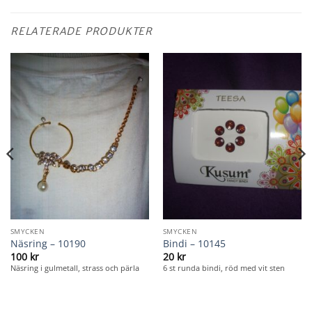
RELATERADE PRODUKTER
SMYCKEN
SMYCKEN
Näsring – 10190
Bindi – 10145
100
kr
20
kr
Näsring i gulmetall, strass och pärla
6 st runda bindi, röd med vit sten