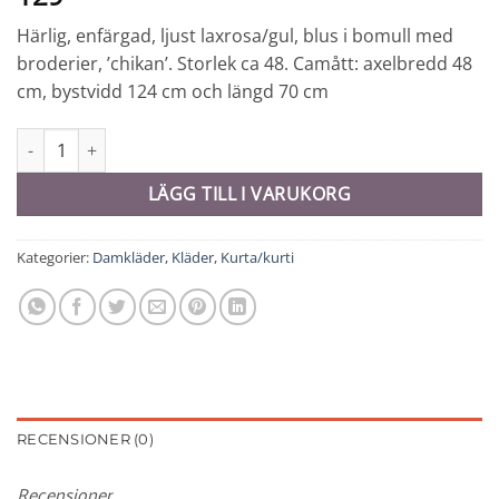
Härlig, enfärgad, ljust laxrosa/gul, blus i bomull med
broderier, ’chikan’. Storlek ca 48. Camått: axelbredd 48
cm, bystvidd 124 cm och längd 70 cm
Blus 'chikan' - 7192 mängd
LÄGG TILL I VARUKORG
Kategorier:
Damkläder
,
Kläder
,
Kurta/kurti
RECENSIONER (0)
Recensioner