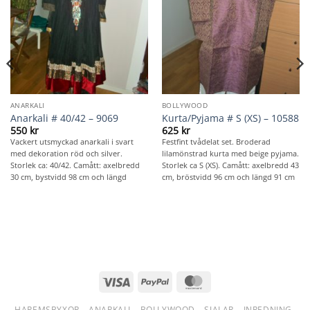
ANARKALI
BOLLYWOOD
Anarkali # 40/42 – 9069
Kurta/Pyjama # S (XS) – 10588
550
kr
625
kr
Vackert utsmyckad anarkali i svart
Festfint tvådelat set. Broderad
med dekoration röd och silver.
lilamönstrad kurta med beige pyjama.
Storlek ca: 40/42. Camått: axelbredd
Storlek ca S (XS). Camått: axelbredd 43
30 cm, bystvidd 98 cm och längd
cm, bröstvidd 96 cm och längd 91 cm
Visa
PayPal
MasterCard
HAREMSBYXOR
ANARKALI
BOLLYWOOD
SJALAR
INREDNING