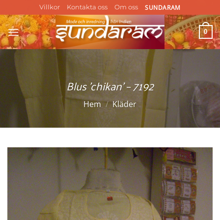
Skip
SUNDARAM
Villkor
Kontakta oss
Om oss
to
content
0
Blus ’chikan’ – 7192
Hem
/
Kläder