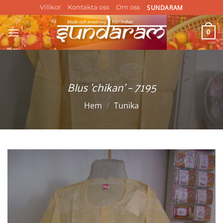
Skip
SUNDARAM
Villkor
Kontakta oss
Om oss
to
content
0
Blus ’chikan’ – 7195
Hem
/
Tunika