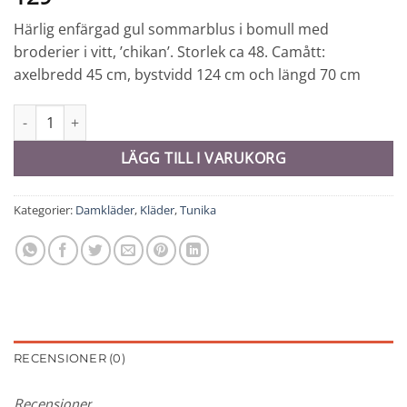
Härlig enfärgad gul sommarblus i bomull med
broderier i vitt, ’chikan’. Storlek ca 48. Camått:
axelbredd 45 cm, bystvidd 124 cm och längd 70 cm
Blus 'chikan' - 7195 mängd
LÄGG TILL I VARUKORG
Kategorier:
Damkläder
,
Kläder
,
Tunika
RECENSIONER (0)
Recensioner