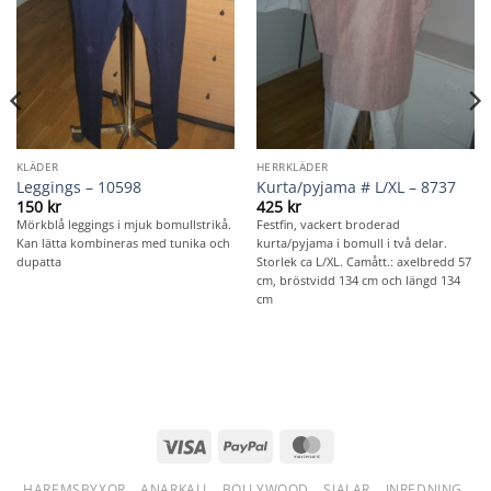
KLÄDER
HERRKLÄDER
Leggings – 10598
Kurta/pyjama # L/XL – 8737
150
kr
425
kr
Mörkblå leggings i mjuk bomullstrikå.
Festfin, vackert broderad
Kan lätta kombineras med tunika och
kurta/pyjama i bomull i två delar.
dupatta
Storlek ca L/XL. Camått.: axelbredd 57
cm, bröstvidd 134 cm och längd 134
cm
Visa
PayPal
MasterCard
HAREMSBYXOR
ANARKALI
BOLLYWOOD
SJALAR
INREDNING