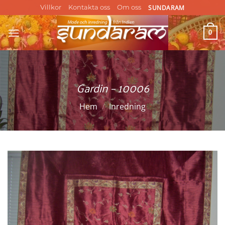
Skip
SUNDARAM
Villkor
Kontakta oss
Om oss
to
content
0
Gardin – 10006
Hem
/
Inredning