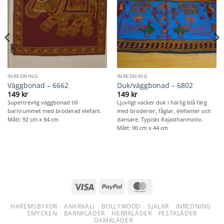
INREDNING
INREDNING
Väggbonad – 6662
Duk/väggbonad – 6802
149
kr
149
kr
Supertrevlig väggbonad till
Ljuvligt vacker duk i härlig blå färg
barnrummet med broderad elefant.
med broderier, fåglar, elefanter och
Mått: 92 cm x 84 cm
dansare. Typiskt Rajasthanmotiv.
Mått: 90 cm x 44 cm
Visa
PayPal
MasterCard
HAREMSBYXOR
ANARKALI
BOLLYWOOD
SJALAR
INREDNING
SMYCKEN
BARNKLÄDER
HERRKLÄDER
FESTKLÄDER
DAMKLÄDER