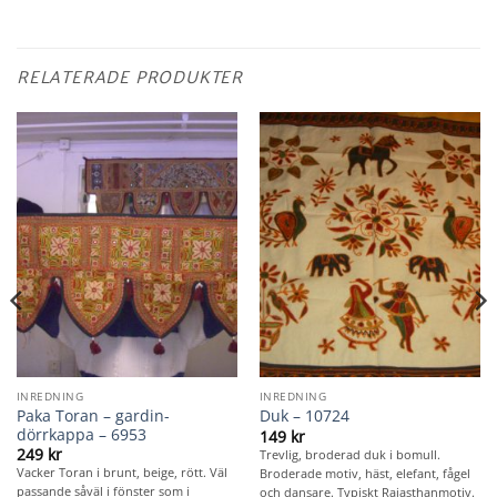
RELATERADE PRODUKTER
INREDNING
INREDNING
Paka Toran – gardin-
Duk – 10724
dörrkappa – 6953
149
kr
249
kr
Trevlig, broderad duk i bomull.
Vacker Toran i brunt, beige, rött. Väl
Broderade motiv, häst, elefant, fågel
passande såväl i fönster som i
och dansare. Typiskt Rajasthanmotiv.