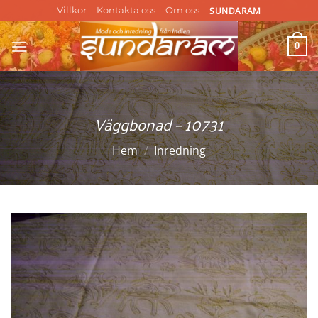
Skip
SUNDARAM
Villkor
Kontakta oss
Om oss
to
content
0
Väggbonad – 10731
Hem
/
Inredning