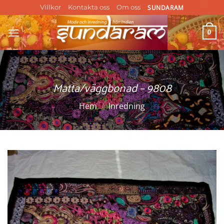
Skip
SUNDARAM
Villkor
Kontakta oss
Om oss
to
content
0
Matta/väggbonad – 9808
Hem
/
Inredning