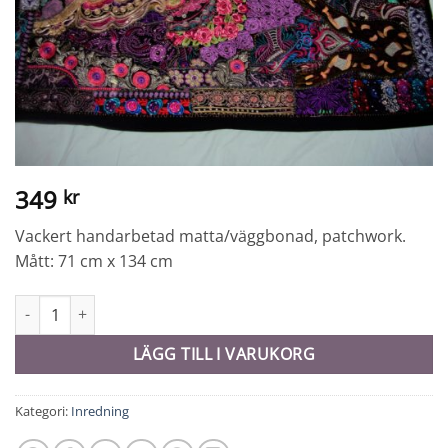
349
kr
Vackert handarbetad matta/väggbonad, patchwork.
Mått: 71 cm x 134 cm
Matta/väggbonad - 9808 mängd
LÄGG TILL I VARUKORG
Kategori:
Inredning