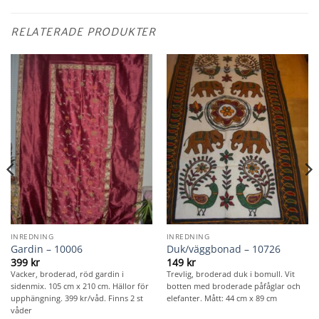
RELATERADE PRODUKTER
INREDNING
INREDNING
Gardin – 10006
Duk/väggbonad – 10726
399
kr
149
kr
Vacker, broderad, röd gardin i
Trevlig, broderad duk i bomull. Vit
sidenmix. 105 cm x 210 cm. Hällor för
botten med broderade påfåglar och
upphängning. 399 kr/våd. Finns 2 st
elefanter. Mått: 44 cm x 89 cm
våder